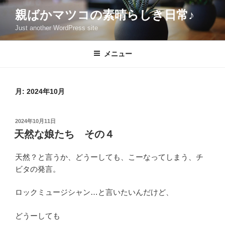
コ
親ばかマツコの素晴らしき日常♪
ン
Just another WordPress site
テ
ン
ツ
メニュー
へ
ス
キ
月:
2024年10月
ッ
プ
投
2024年10月11日
稿
天然な娘たち その４
日:
天然？と言うか、どうーしても、こーなってしまう、チ
ビタの発言。
ロックミュージシャン…と言いたいんだけど、
どうーしても