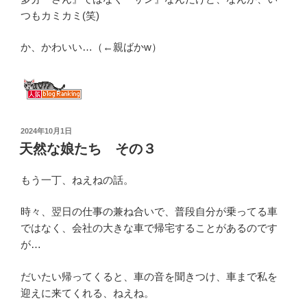
つもカミカミ(笑)
か、かわいい…（←親ばかw）
投
2024年10月1日
稿
天然な娘たち その３
日:
もう一丁、ねえねの話。
時々、翌日の仕事の兼ね合いで、普段自分が乗ってる車
ではなく、会社の大きな車で帰宅することがあるのです
が…
だいたい帰ってくると、車の音を聞きつけ、車まで私を
迎えに来てくれる、ねえね。