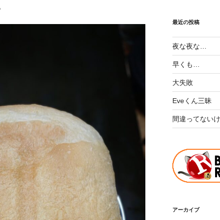
。
最近の投稿
夜な夜な…
早くも…
大失敗
Eveくん三昧
間違ってない
アーカイブ