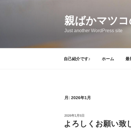
コ
ン
テ
親ばかマツコ
ン
Just another WordPress site
ツ
へ
ス
キ
自己紹介です♪
ホーム
最
ッ
プ
月:
2026年1月
投
2026年1月5日
稿
よろしくお願い致
日: