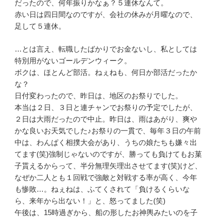
だったので、何年振りかなぁ？５連休なんて。
赤い日は四日間なのですが、会社の休みが月曜なので、
足して５連休。
…とは言え、転職したばかりでお金ないし、私としては
特別用がないゴールデンウィーク。
ボクは、ほとんど部活。ねぇねも、何日か部活だったか
な？
日付変わったので、昨日は、地区のお祭りでした。
本当は２日、３日と連チャンでお祭りの予定でしたが、
２日は大雨だったので中止。昨日は、雨はあがり、爽や
かな良いお天気でした♪お祭りの一貫で、毎年３日の午前
中は、わんぱく相撲大会があり、うちの娘たちも嫌々出
てます(笑)強制じゃないのですが、勝っても負けてもお菓
子貰えるからって、半分無理矢理出させてます(笑)けど、
なぜか二人とも１回戦で強敵と対戦する率が高く、今年
も惨敗…。ねぇねは、ふてくされて「負けるくらいな
ら、来年から出ない！」と、怒ってました(笑)
午後は、15時過ぎから、船の形したお神輿みたいのを子