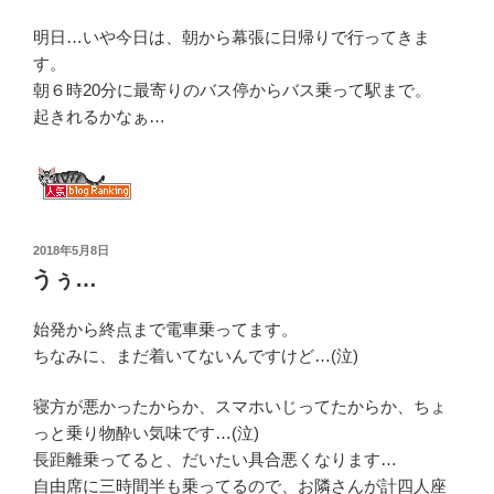
明日…いや今日は、朝から幕張に日帰りで行ってきま
す。
朝６時20分に最寄りのバス停からバス乗って駅まで。
起きれるかなぁ…
投
2018年5月8日
稿
うぅ…
日:
始発から終点まで電車乗ってます。
ちなみに、まだ着いてないんですけど…(泣)
寝方が悪かったからか、スマホいじってたからか、ちょ
っと乗り物酔い気味です…(泣)
長距離乗ってると、だいたい具合悪くなります…
自由席に三時間半も乗ってるので、お隣さんが計四人座