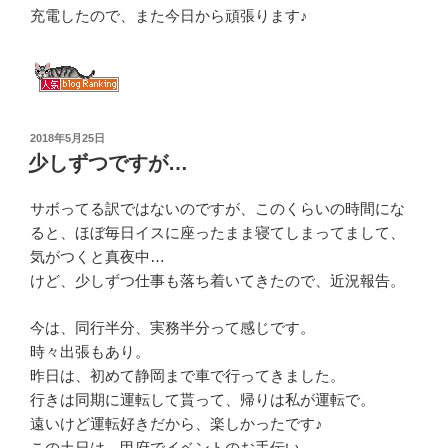
充電したので、また今日から頑張ります♪
投
2018年5月25日
稿
少しずつですが…
日:
サボってる訳ではないのですが、このくらいの時間にな
ると、ほぼ毎日イスに座ったまま寝てしまってまして、
気がつくと真夜中…
けど、少しずつ仕事も落ち着いてきたので、近況報告。
今は、同行半分、実務半分って感じです。
時々出張もあり。
昨日は、初めて静岡まで車で行ってきました。
行きは同期に運転して貰って、帰りは私が運転で。
遠いけど運転好きだから、楽しかったです♪
この土日は、甲府でイベントのお手伝い。