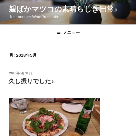
コ
親ばかマツコの素晴らしき日常♪
ン
Just another WordPress site
テ
ン
ツ
メニュー
へ
ス
キ
月:
2018年5月
ッ
プ
投
2018年5月31日
稿
久し振りでした♪
日: