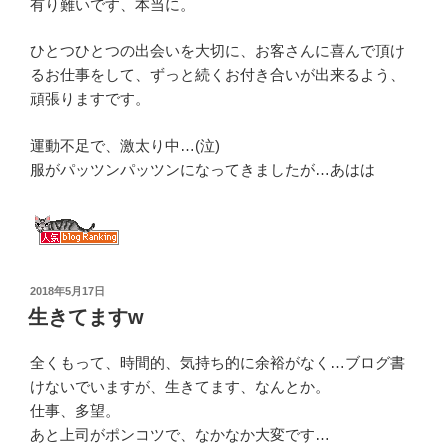
有り難いです、本当に。
ひとつひとつの出会いを大切に、お客さんに喜んで頂け
るお仕事をして、ずっと続くお付き合いが出来るよう、
頑張りますです。
運動不足で、激太り中…(泣)
服がパッツンパッツンになってきましたが…あはは
投
2018年5月17日
稿
生きてますw
日:
全くもって、時間的、気持ち的に余裕がなく…ブログ書
けないでいますが、生きてます、なんとか。
仕事、多望。
あと上司がポンコツで、なかなか大変です…