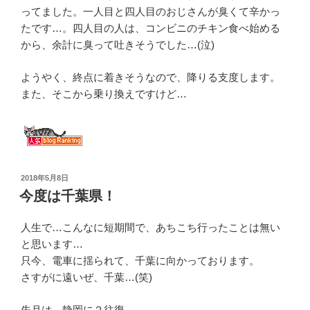
ってました。一人目と四人目のおじさんが臭くて辛かっ
たです…。四人目の人は、コンビニのチキン食べ始める
から、余計に臭って吐きそうでした…(泣)
ようやく、終点に着きそうなので、降りる支度します。
また、そこから乗り換えですけど…
投
2018年5月8日
稿
今度は千葉県！
日:
人生で…こんなに短期間で、あちこち行ったことは無い
と思います…
只今、電車に揺られて、千葉に向かっております。
さすがに遠いぜ、千葉…(笑)
先月は、静岡に２往復。