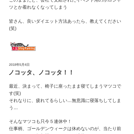
ツとか着れなくなってしまう
皆さん、良いダイエット方法あったら、教えてください
(笑)
投
2018年5月4日
稿
ノコッタ、ノコッタ！！
日:
最近、決まって、椅子に座ったまま寝てしまうマツコで
す(笑)
それなりに、疲れてるらしい…無意識に寝落ちしてしま
う…
そんなマツコも只今５連休中！
仕事柄、ゴールデンウィークは休めないのが、当たり前