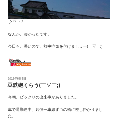
ウロコ？
なんか、凄かったです。
今日も、暑いので、熱中症気を付けましょー(￣▽￣;)
投
2019年8月5日
稿
豆鉄砲くらう(￣▽￣;)
日:
今朝、ビックリの出来事がありました。
車で通勤途中、片側一車線ずつの橋に差し掛かりまし
た。