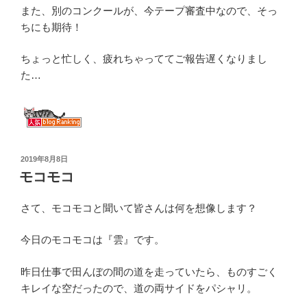
また、別のコンクールが、今テープ審査中なので、そっ
ちにも期待！
ちょっと忙しく、疲れちゃっててご報告遅くなりまし
た…
投
2019年8月8日
稿
モコモコ
日:
さて、モコモコと聞いて皆さんは何を想像します？
今日のモコモコは『雲』です。
昨日仕事で田んぼの間の道を走っていたら、ものすごく
キレイな空だったので、道の両サイドをパシャリ。