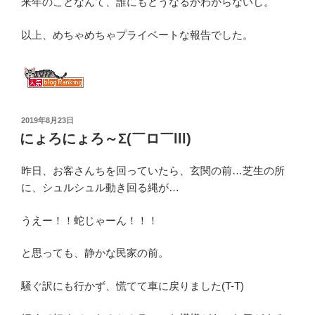
来年のことなんて、誰にもどうなるかわからないし。
以上、めちゃめちゃプライベートな報告でした。
投
2019年8月23日
稿
にょろにょろ～Σ(￣ロ￣lll)
日:
昨日、お客さんちを回っていたら、玄関の前…芝生の所
に、シュルシュル動き回る縄が…
うえー！！蛇じゃーん！！！
と思っても、静かな民家の前。
騒ぐ訳にも行かず、慌てて車に戻りました(T-T)