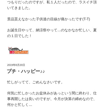
つもりだったのですが、私１人だったので、ラスイチ頂
いてきました。
景品貰えなかった子供達の目線が痛かったです(T-T)
お誕生日やって、納涼祭やって…のなかなか忙しい、夏
の１日でした！
投
2019年8月20日
稿
プチ・ハッピー♪♪
日:
忙しがってて、ごめんなさいです。
何気に忙しかったお盆休みがあっという間に終わり、仕
事再開したは良いのですが、今月が決算の締めなので、
何かと忙しく…