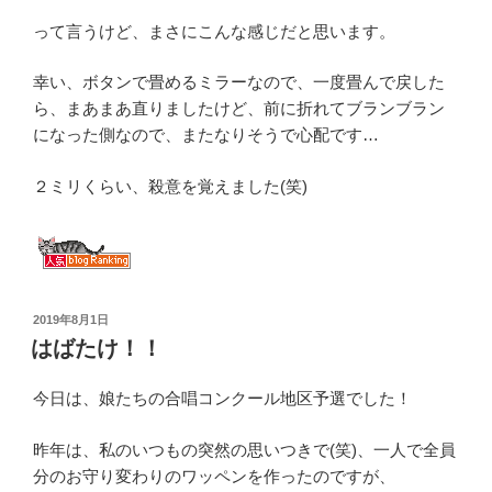
って言うけど、まさにこんな感じだと思います。
幸い、ボタンで畳めるミラーなので、一度畳んで戻した
ら、まあまあ直りましたけど、前に折れてブランブラン
になった側なので、またなりそうで心配です…
２ミリくらい、殺意を覚えました(笑)
投
2019年8月1日
稿
はばたけ！！
日:
今日は、娘たちの合唱コンクール地区予選でした！
昨年は、私のいつもの突然の思いつきで(笑)、一人で全員
分のお守り変わりのワッペンを作ったのですが、