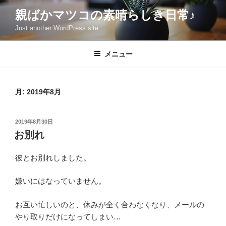
コ
親ばかマツコの素晴らしき日常♪
ン
Just another WordPress site
テ
ン
ツ
メニュー
へ
ス
キ
月:
2019年8月
ッ
プ
投
2019年8月30日
稿
お別れ
日:
彼とお別れしました。
嫌いにはなっていません。
お互い忙しいのと、休みが全く合わなくなり、メールの
やり取りだけになってしまい…