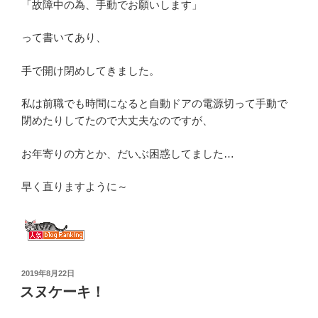
「故障中の為、手動でお願いします」
って書いてあり、
手で開け閉めしてきました。
私は前職でも時間になると自動ドアの電源切って手動で
閉めたりしてたので大丈夫なのですが、
お年寄りの方とか、だいぶ困惑してました…
早く直りますように～
投
2019年8月22日
稿
スヌケーキ！
日: