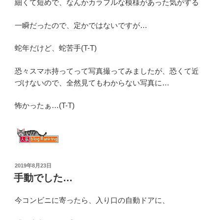
細くて短めで、なんかカラフルな模様があった気がする
一瞬だったので、定かではないですが…
蛇年だけど、蛇苦手(T-T)
恐々スマホ持ってって写真撮ってみましたが、恐くて近
づけないので、全然見てもわからない写真に…
怖かったぁ…(T-T)
投
2019年8月23日
稿
手動でした…
日:
今コンビニに寄ったら、入り口の自動ドアに、