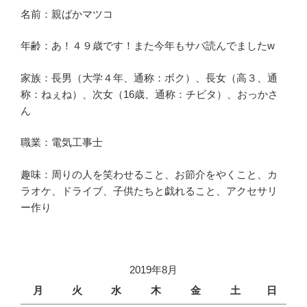
名前：親ばかマツコ
年齢：あ！４９歳です！また今年もサバ読んでましたw
家族：長男（大学４年、通称：ボク）、長女（高３、通
称：ねぇね）、次女（16歳、通称：チビタ）、おっかさ
ん
職業：電気工事士
趣味：周りの人を笑わせること、お節介をやくこと、カ
ラオケ、ドライブ、子供たちと戯れること、アクセサリ
ー作り
2019年8月
月
火
水
木
金
土
日