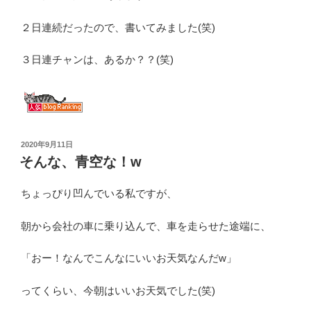
２日連続だったので、書いてみました(笑)
３日連チャンは、あるか？？(笑)
投
2020年9月11日
稿
そんな、青空な！w
日:
ちょっぴり凹んでいる私ですが、
朝から会社の車に乗り込んで、車を走らせた途端に、
「おー！なんでこんなにいいお天気なんだw」
ってくらい、今朝はいいお天気でした(笑)