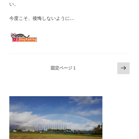
い。
今度こそ、後悔しないように…
投
次
固定ページ
1
の
稿
ペ
の
ー
ペ
ジ
ー
ジ
送
り