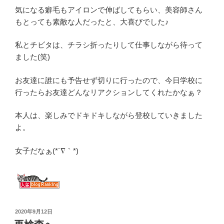
気になる癖毛もアイロンで伸ばしてもらい、美容師さん
もとっても素敵な人だったと、大喜びでした♪
私とチビタは、チラシ折ったりして仕事しながら待って
ました(笑)
お友達に誰にも予告せず切りに行ったので、今日学校に
行ったらお友達どんなリアクションしてくれたかなぁ？
本人は、楽しみでドキドキしながら登校していきました
よ。
女子だなぁ(*´∇｀*)
投
2020年9月12日
稿