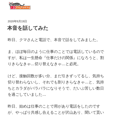
投
2020年9月19日
稿
本音を話してみた
日:
昨日、クマさんと電話で、本音で話をしてみました。
ま、ほぼ毎日のように仕事のことでは電話しているので
すが、私は一生懸命『仕事だけの関係』になろうと、割
りきらなきゃ…切り替えなきゃ…と必死。
けど、接触回数が多い分、まだ引きずってるし、気持ち
切り替わらないし、それでも割りきらなきゃ…と、気持
ちとカラダがバラバラになりそうで、だいぶ苦しい数日
を過ごしていました…
昨日、始めは仕事のことで用があり電話をしたのです
が、やっぱり共感し合えることが沢山あり、聞いて貰い