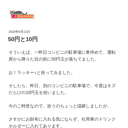
投
2020年9月11日
稿
50円と10円
日:
そういえば、一昨日コンビニの駐車場に車停めて、運転
席から降りた目の前に50円玉が落ちてました。
お！ラッキー♪と拾ってみました。
そしたら、昨日、別のコンビニの駐車場で、今度はキズ
だらけの10円玉を拾いました。
今のご時世なので、拾うのちょっと躊躇しましたが。
さすがにお財布に入れる気にならず、社用車のドリンク
ホルダーに入れてあります。