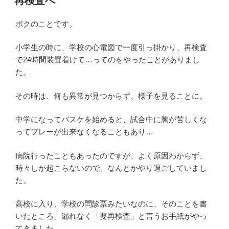
再検査へ
日:
ボクのことです。
小学生の時に、学校の心電図で一度引っ掛かり、再検査
で24時間装置着けて…ってのをやったことがありまし
た。
その時は、何も異常が見つからず、様子を見ることに。
中学になってバスケを始めると、試合中に胸が苦しくな
ってプレーが出来なくなることもあり…
病院行ったこともあったのですが、よく原因わからず、
時々しか起こらないので、なんとかやり過ごしていまし
た。
高校に入り、学校の問診票みたいなのに、そのことを書
いたところ、漏れなく「要再検査」と言うお手紙がやっ
てきました…