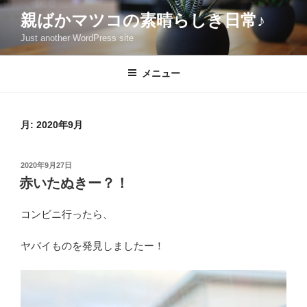
コ
親ばかマツコの素晴らしき日常♪
ン
Just another WordPress site
テ
ン
ツ
メニュー
へ
ス
キ
月:
2020年9月
ッ
プ
投
2020年9月27日
稿
赤いたぬきー？！
日:
コンビニ行ったら、
ヤバイものを発見しましたー！