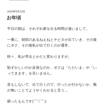
投
2020年9月12日
稿
お年頃
日:
平日の朝は、それぞれ家を出る時間が違いまして。
一番に、朝部のあるねえねとチビタが出ていき、その後
にボク、その後私が出て行くのが通常。
時々、私が早出とかだと変わりますが。
恥ずかしいのか反発なのか、ボクは「ただいま」や「い
ってきます」を言いません。
音もしないで、出て行くので、行ったか行かないか、靴
が無いことでようやくわかると言う…
困ったもんです(￣▽￣;)