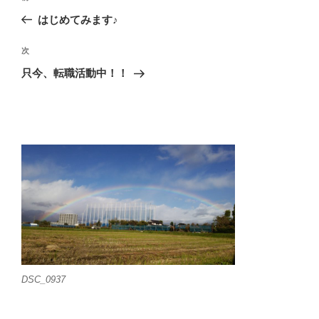
稿
の
はじめてみます♪
ナ
投
ビ
稿
次
次
ゲ
の
只今、転職活動中！！
投
ー
稿
シ
ョ
ン
DSC_0937