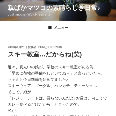
コ
親ばかマツコの素晴らしき日常♪
ン
Just another WordPress site
テ
ン
ツ
メニュー
へ
ス
キ
投
2018年1月29日
投稿者:
PUNI_SUKE-2018
稿
ッ
スキー教室…だからね(笑)
日:
プ
近々、真ん中の娘が、学校のスキー教室がある為、
「早めに荷物の準備をしといてね～」と言っといたら、
ちゃんと今日準備を始めてました♪
スキーウェア、ゴーグル、ハンカチ、ティッシュ…
そこで、娘が、
「レジャーシートは、要らないんだよ♪お昼は、向こうで
カレー食べるだけだから」と言ったので、
私が、