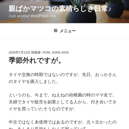
コ
親ばかマツコの素晴らしき日常♪
ン
Just another WordPress site
テ
ン
ツ
メニュー
へ
ス
キ
投
2020年7月12日
投稿者:
PUNI_SUKE-2018
稿
ッ
季節外れですが。
日:
プ
タイヤ交換の時期ではないのですが、先日、おっかさん
のタイヤを購入しました。
というのも、今まで、ねえねの幼稚園の時のママ友で、
夫婦でタイヤ販売を副業としてる人から、付き合いでタ
イヤを買っていたそうなのですが、
中古ではなく未使用ではあるのですが、元々古かったの
か、あんまり長持ちしなくて困っていて…