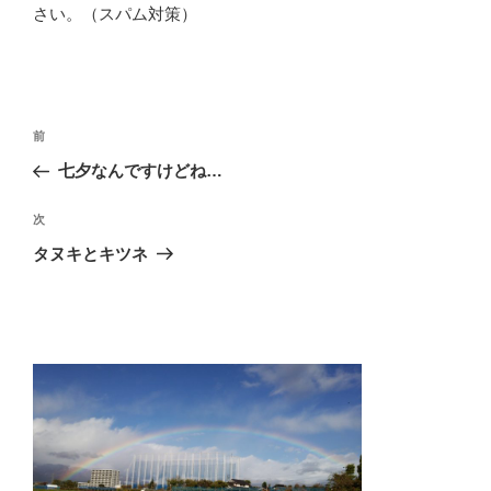
さい。（スパム対策）
投
前
前
稿
の
七夕なんですけどね…
ナ
投
ビ
稿
次
次
ゲ
の
タヌキとキツネ
投
ー
稿
シ
ョ
ン