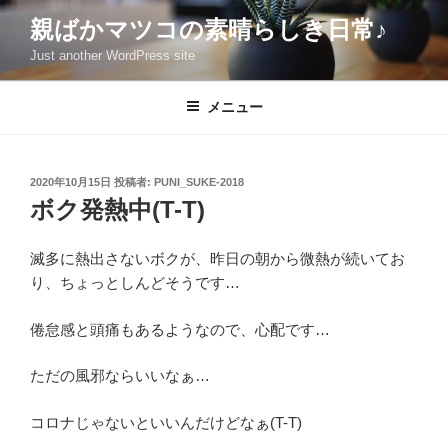
コ
親ばかマツコの素晴らしき日常♪
ン
Just another WordPress site
テ
ン
ツ
メニュー
へ
ス
キ
投
2020年10月15日
投稿者:
PUNI_SUKE-2018
稿
ッ
ボク発熱中(T-T)
日:
プ
滅多に熱出さないボクが、昨日の朝から微熱が続いてお
り、ちょっとしんどそうです…
倦怠感と頭痛もあるようなので、心配です…
ただの風邪ならいいなぁ…
コロナじゃないといいんだけどなぁ(T-T)