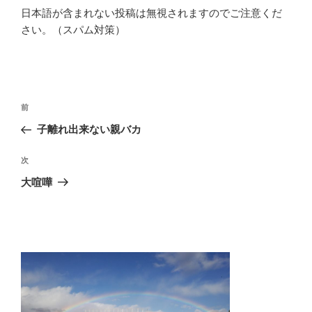
日本語が含まれない投稿は無視されますのでご注意くだ
さい。（スパム対策）
投
前
前
稿
の
子離れ出来ない親バカ
ナ
投
ビ
稿
次
次
ゲ
の
大喧嘩
投
ー
稿
シ
ョ
ン