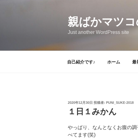
コ
ン
テ
親ばかマツコ
ン
Just another WordPress site
ツ
へ
ス
キ
自己紹介です♪
ホーム
最
ッ
プ
投
2020年12月30日
投稿者:
PUNI_SUKE-2018
稿
１日１みかん
日:
やっぱり、なんとなくお腹の調
べてます(笑)