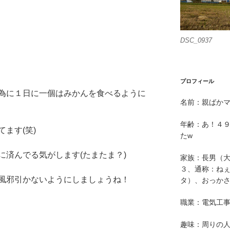
DSC_0937
プロフィール
為に１日に一個はみかんを食べるように
名前：親ばか
年齢：あ！４
ます(笑)
たw
に済んでる気がします(たまたま？)
家族：長男（
３、通称：ねぇ
風邪引かないようにしましょうね！
タ）、おっか
職業：電気工
趣味：周りの