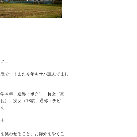
マツコ
９歳です！また今年もサバ読んでまし
大学４年、通称：ボク）、長女（高
ね）、次女（16歳、通称：チビ
さん
事士
人を笑わせること、お節介をやくこ