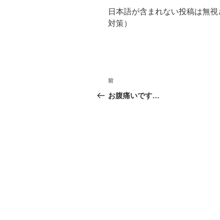
日本語が含まれない投稿は無視
対策）
投
前
前
稿
の
お腹痛いです…
投
ナ
稿
ビ
ゲ
ー
シ
ョ
ン