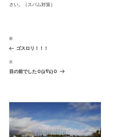
さい。（スパム対策）
投
前
前
稿
の
ゴスロリ！！！
ナ
投
ビ
稿
次
次
ゲ
の
目の前でしたＯ(≧∇≦)Ｏ
投
ー
稿
シ
ョ
ン