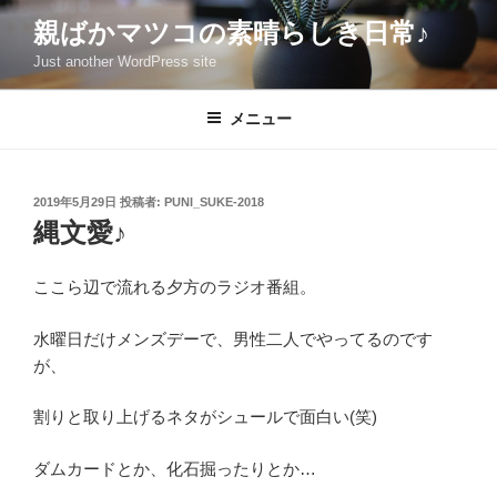
コ
親ばかマツコの素晴らしき日常♪
ン
Just another WordPress site
テ
ン
ツ
メニュー
へ
ス
キ
投
2019年5月29日
投稿者:
PUNI_SUKE-2018
稿
ッ
縄文愛♪
日:
プ
ここら辺で流れる夕方のラジオ番組。
水曜日だけメンズデーで、男性二人でやってるのです
が、
割りと取り上げるネタがシュールで面白い(笑)
ダムカードとか、化石掘ったりとか…