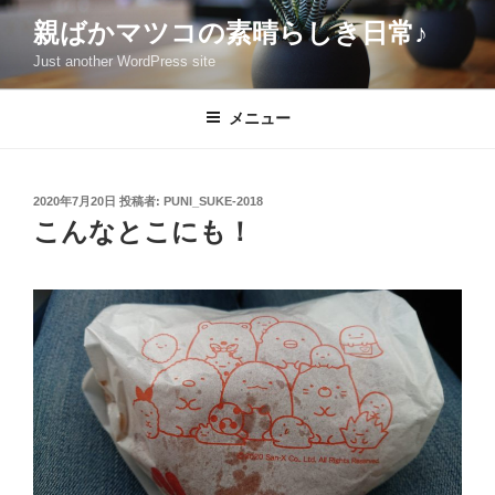
コ
親ばかマツコの素晴らしき日常♪
ン
Just another WordPress site
テ
ン
ツ
メニュー
へ
ス
キ
投
2020年7月20日
投稿者:
PUNI_SUKE-2018
稿
ッ
こんなとこにも！
日:
プ