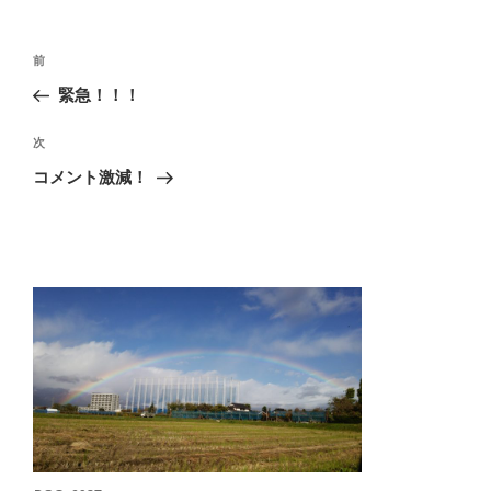
投
前
前
稿
の
緊急！！！
ナ
投
ビ
稿
次
次
ゲ
の
コメント激減！
投
ー
稿
シ
ョ
ン