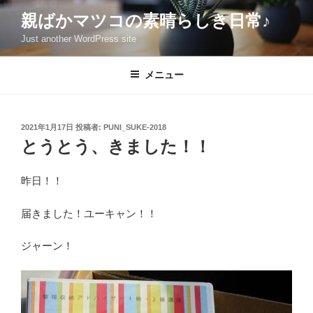
コ
親ばかマツコの素晴らしき日常♪
ン
Just another WordPress site
テ
ン
ツ
メニュー
へ
ス
キ
投
2021年1月17日
投稿者:
PUNI_SUKE-2018
稿
ッ
とうとう、きました！！
日:
プ
昨日！！
届きました！ユーキャン！！
ジャーン！