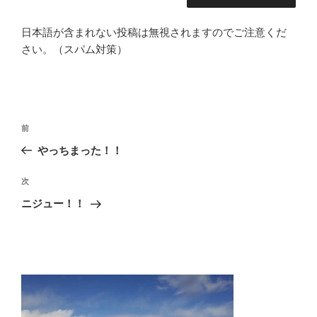
日本語が含まれない投稿は無視されますのでご注意くだ
さい。（スパム対策）
投
前
前
稿
の
やっちまった！！
ナ
投
ビ
稿
次
次
ゲ
の
ニジュー！！
投
ー
稿
シ
ョ
ン