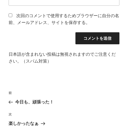
次回のコメントで使用するためブラウザーに自分の名
前、メールアドレス、サイトを保存する。
日本語が含まれない投稿は無視されますのでご注意くだ
さい。（スパム対策）
投
前
前
稿
の
今日も、頑張った！
ナ
投
ビ
稿
次
次
ゲ
の
楽しかったなぁ