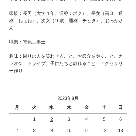
家族：長男（大学４年、通称：ボク）、長女（高３、通
称：ねぇね）、次女（16歳、通称：チビタ）、おっかさ
ん
職業：電気工事士
趣味：周りの人を笑わせること、お節介をやくこと、カ
ラオケ、ドライブ、子供たちと戯れること、アクセサリ
ー作り
2023年8月
月
火
水
木
金
土
日
1
2
3
4
5
6
7
8
9
10
11
12
13