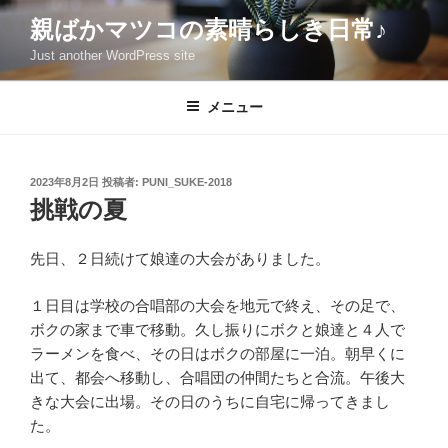
コ
親ばかマツコの素晴らしき日常♪
ン
Just another WordPress site
テ
ン
ツ
メニュー
へ
ス
キ
投
2023年8月2日
投稿者:
PUNI_SUKE-2018
稿
ッ
挑戦の夏
日:
プ
先日、２日続けて娘達の大会がありました。
１日目は学校の合唱部の大会を地元で終え、その足で、
ボクの家まで車で移動。久し振りにボクと娘達と４人で
ラーメンを食べ、その日はボクの部屋に一泊。朝早くに
出て、都会へ移動し、合唱団の仲間たちと合流。午後大
きな大会に出場。その日のうちに自宅に帰ってきまし
た。