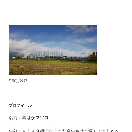
投
ー
稿
シ
ョ
ン
DSC_0937
プロフィール
名前：親ばかマツコ
年齢：あ！４９歳です！また今年もサバ読んでましたw