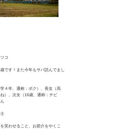
マツコ
９歳です！また今年もサバ読んでまし
大学４年、通称：ボク）、長女（高
ね）、次女（16歳、通称：チビ
さん
事士
人を笑わせること、お節介をやくこ