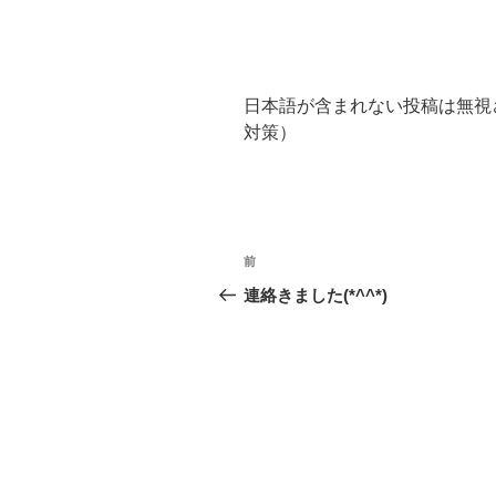
日本語が含まれない投稿は無視
対策）
投
前
前
稿
の
連絡きました(*^^*)
投
ナ
稿
ビ
ゲ
ー
シ