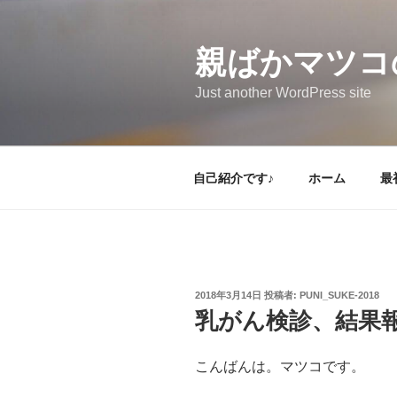
コ
ン
テ
親ばかマツコ
ン
Just another WordPress site
ツ
へ
ス
キ
自己紹介です♪
ホーム
最
ッ
プ
投
2018年3月14日
投稿者:
PUNI_SUKE-2018
稿
乳がん検診、結果
日:
こんばんは。マツコです。