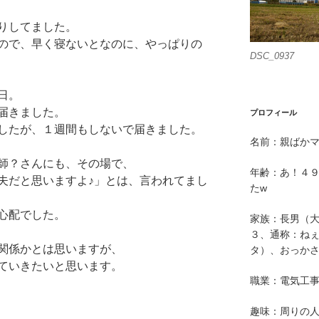
りしてました。
ので、早く寝ないとなのに、やっぱりの
DSC_0937
日。
届きました。
プロフィール
したが、１週間もしないで届きました。
名前：親ばか
師？さんにも、その場で、
年齢：あ！４
夫だと思いますよ♪」とは、言われてまし
たw
心配でした。
家族：長男（
３、通称：ねぇ
関係かとは思いますが、
タ）、おっか
ていきたいと思います。
職業：電気工
趣味：周りの