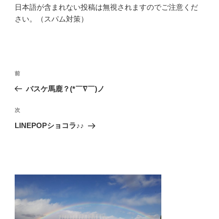
日本語が含まれない投稿は無視されますのでご注意くだ
さい。（スパム対策）
投
前
前
稿
の
バスケ馬鹿？(*￣∇￣)ノ
ナ
投
ビ
稿
次
次
ゲ
の
LINEPOPショコラ♪♪
投
ー
稿
シ
ョ
ン