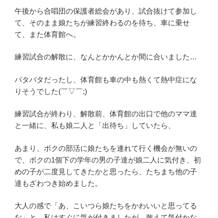
午後から合唱団の保護者総会があり、試合抜けて参加し
て、そのまま娘たちが練習終わるのを待ち、車に乗せ
て、また体育館へ。
練習試合の解散に、なんとかかんとか間に合いました…
バタバタだったし、体育館も車の中も熱くて熱中症にな
りそうでした(￣▽￣;)
練習試合が終わり、解散前、体育館の出口で他のママ達
と一緒に、私も娘二人と「出待ち」していたら、
あまり、ボクの部活に娘たちを連れて行く機会が無いの
で、ボクの1個下の学年の男の子達が娘二人に気付き、初
めの子が二度見してきたかと思ったら、たちまち他の子
達もざわつき始めました。
大人の感で「あ、こいつら娘たちをかわいいと思ってる
な」と、私はすぐに気が付きましたが、敢えて気付かな