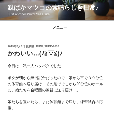
コ
親ばかマツコの素晴らしき日常♪
ン
Just another WordPress site
テ
ン
ツ
メニュー
へ
ス
キ
投
2019年5月5日
投稿者:
PUNI_SUKE-2018
稿
ッ
かわいい…(ﾉ≧▽≦)ﾉ
日:
プ
今日は、私一人バタバタでした…
ボクが朝から練習試合だったので、家から車で３０分位
の体育館へ送り届け、その足でそこから20分位のホール
に、娘たちを合唱団の練習に送り届け…。
娘たちを置いたら、また体育館まで戻り、練習試合の応
援。