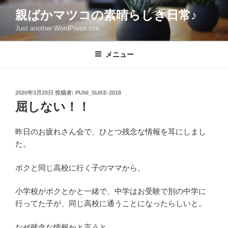
コ
親ばかマツコの素晴らしき日常♪
ン
Just another WordPress site
テ
ン
ツ
メニュー
へ
ス
キ
投
2020年3月29日
投稿者:
PUNI_SUKE-2018
稿
ッ
屈しない！！
日:
プ
昨日のお疲れさん会で、ひとつ残念な情報を耳にしまし
た。
ボクと同じ高校に行く子のママから、
小学校がボクとかと一緒で、中学はお受験で別の中学に
行ってた子が、同じ高校に通うことになったらしいと。
なぜ残念な情報かと言うと…