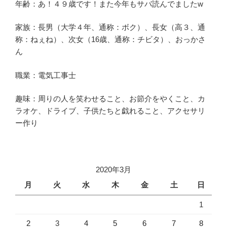
年齢：あ！４９歳です！また今年もサバ読んでましたw
家族：長男（大学４年、通称：ボク）、長女（高３、通
称：ねぇね）、次女（16歳、通称：チビタ）、おっかさ
ん
職業：電気工事士
趣味：周りの人を笑わせること、お節介をやくこと、カ
ラオケ、ドライブ、子供たちと戯れること、アクセサリ
ー作り
2020年3月
月
火
水
木
金
土
日
1
2
3
4
5
6
7
8