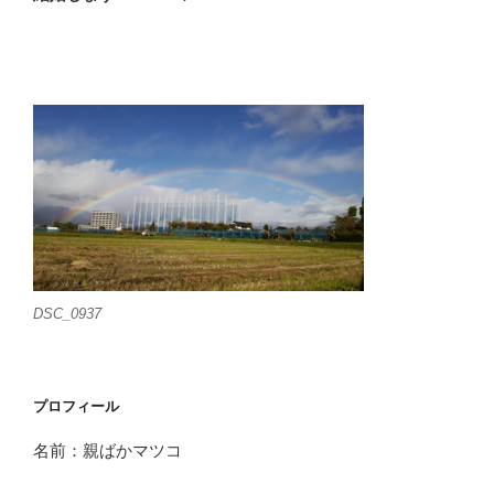
投
ー
稿
シ
ョ
ン
DSC_0937
プロフィール
名前：親ばかマツコ