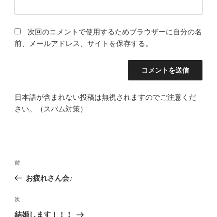
次回のコメントで使用するためブラウザーに自分の名
前、メールアドレス、サイトを保存する。
日本語が含まれない投稿は無視されますのでご注意くだ
さい。（スパム対策）
投
前
前
稿
の
お疲れさん会♪
ナ
投
ビ
稿
次
次
ゲ
の
結婚します！！！