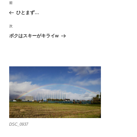
前
前
稿
の
ひとまず…
ナ
投
ビ
稿
次
次
ゲ
の
ボクはスキーがキライw
投
ー
稿
シ
ョ
ン
DSC_0937