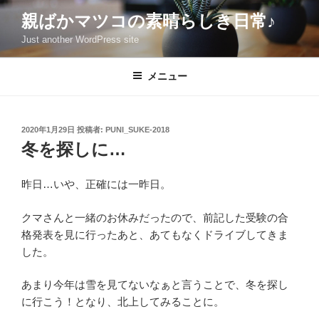
コ
親ばかマツコの素晴らしき日常♪
ン
Just another WordPress site
テ
ン
ツ
メニュー
へ
ス
キ
投
2020年1月29日
投稿者:
PUNI_SUKE-2018
稿
ッ
冬を探しに…
日:
プ
昨日…いや、正確には一昨日。
クマさんと一緒のお休みだったので、前記した受験の合
格発表を見に行ったあと、あてもなくドライブしてきま
した。
あまり今年は雪を見てないなぁと言うことで、冬を探し
に行こう！となり、北上してみることに。