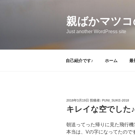
コ
ン
テ
親ばかマツコ
ン
Just another WordPress site
ツ
へ
ス
キ
自己紹介です♪
ホーム
最
ッ
プ
投
2018年3月19日
投稿者:
PUNI_SUKE-2018
稿
キレイな空でした♪
日:
朝送ってった帰りに見た飛行機
本当は、Vの字になってたので