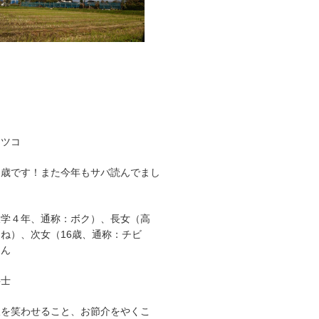
マツコ
９歳です！また今年もサバ読んでまし
大学４年、通称：ボク）、長女（高
ね）、次女（16歳、通称：チビ
さん
事士
人を笑わせること、お節介をやくこ