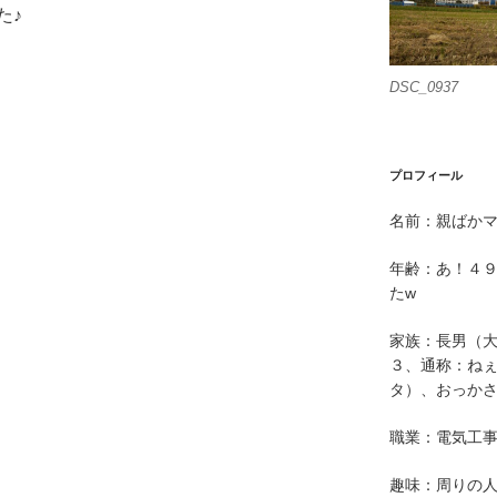
た♪
DSC_0937
プロフィール
名前：親ばか
年齢：あ！４
たw
家族：長男（
３、通称：ねぇ
タ）、おっか
職業：電気工
趣味：周りの