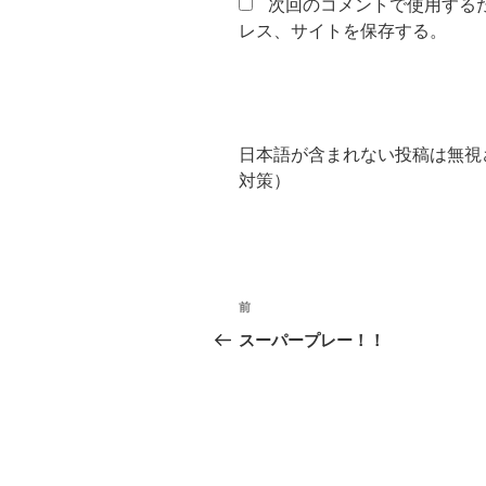
次回のコメントで使用する
レス、サイトを保存する。
日本語が含まれない投稿は無視
対策）
投
前
前
稿
の
スーパープレー！！
投
ナ
稿
ビ
ゲ